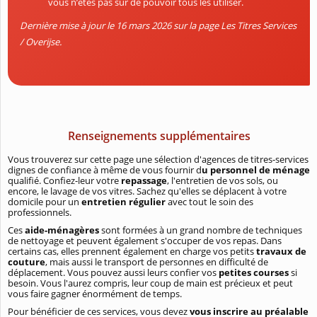
vous n’êtes pas sûr de pouvoir tous les utiliser.
Dernière mise à jour le 16 mars 2026 sur la page Les Titres Services
/ Overijse.
Renseignements supplémentaires
Vous trouverez sur cette page une sélection d'agences de titres-services
dignes de confiance à même de vous fournir d
u personnel de ménage
qualifié. Confiez-leur votre
repassage
, l'entretien de vos sols, ou
encore, le lavage de vos vitres. Sachez qu'elles se déplacent à votre
domicile pour un
entretien régulier
avec tout le soin des
professionnels.
Ces
aide-ménagères
sont formées à un grand nombre de techniques
de nettoyage et peuvent également s'occuper de vos repas. Dans
certains cas, elles prennent également en charge vos petits
travaux de
couture
, mais aussi le transport de personnes en difficulté de
déplacement. Vous pouvez aussi leurs confier vos
petites courses
si
besoin. Vous l'aurez compris, leur coup de main est précieux et peut
vous faire gagner énormément de temps.
Pour bénéficier de ces services, vous devez
vous inscrire au préalable