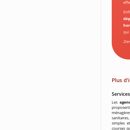
effe
Enf
dép
hor
qui
Dern
Plus d'
Service
Les
agenc
proposent 
ménagère
sanitaires
simples e
courses qu