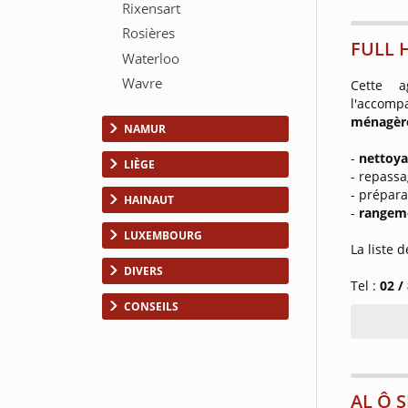
FULL 
Cette 
l'accom
ménagèr
NAMUR
-
nettoy
LIÈGE
- repass
- prépar
HAINAUT
-
rangem
LUXEMBOURG
La liste 
DIVERS
Tel :
02 /
CONSEILS
AL Ô S