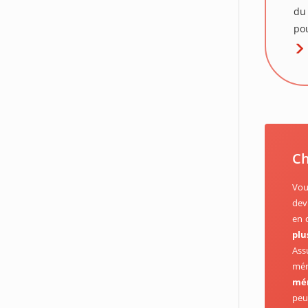
du
pou
Ch
Vou
dev
en 
plu
Ass
mén
mé
peu