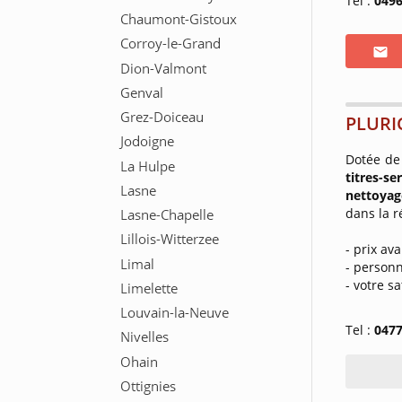
Tel :
0496
PLURI
Dotée de
titres-s
nettoyag
dans la r
- prix av
- personn
- votre s
Tel :
0477