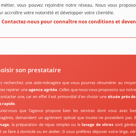
 métier, vous pouvez rejoindre notre réseau. Nous vous proposon
r accroître votre notoriété et développer votre clientèle.
Contactez-nous pour connaître nos conditions et deven
oisir son prestataire
s recherchez une aide-ménagère que vous pourrez rénumérer au moyen 
rez repérer une
agence agréée
. Celles que nous vous proposons sur notre s
contacter une, car en effet il est primordial d'en choisir une
située près d
s rapide
.
urez-vous que l’agence propose bien les services dont vous avez bes
agères, demandent un agrément spécial que toutes ne possèdent pas. En
nage
, la préparation de repas simples ou le
lavage de vitres
sont général
t se faire à domicile ou en atelier. Si vous préférez déposer votre linge, vé