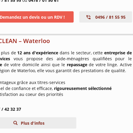
 / 81 55 95
ou
0478 / 01 50 61
Demandez un devis ou un RDV !
0496 / 81 55 95
CLEAN – Waterloo
 plus de
12 ans d'expérience
dans le secteur, cette
entreprise de
ervices
vous propose des aide-ménagères qualifiées pour le
e
de votre domicile ainsi que le
repassage
de votre linge. Active
égion de Waterloo, elle vous garantit des prestations de qualité.
antageux grâce aux titres-services
el de confiance et efficace,
rigoureusement sélectionné
atisfaction au coeur des priorités
 / 42 32 37
Plus d'infos