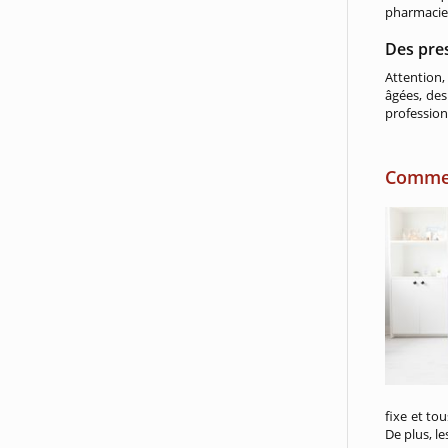
pharmacie
Des pres
Attention,
âgées, des
profession
Comment
fixe et to
De plus, l