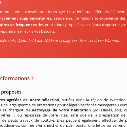
t.
in, nous vous conseillons d’interroger la société sur différents élément
lacement supplémentaires
, assurances, formations et expérience des 
aires et fréquences
des prestations proposées, etc. Vous disposerez ains
 répondra le mieux à vos besoins.
ière mise à jour le 25 juin 2025 sur la page Les titres-services / Waterloo.
informations ?
s proposés
es agréées de notre sélection
, situées dans la région de Waterloo
une large gamme de prestations pour alléger vos tâches ménagères. Leurs
s se chargent du
nettoyage de votre habitation
(poussières, sols, cu
, vitres…), du repassage de votre linge, ainsi que de la préparation de
t de petits travaux de couture. Elles peuvent également effectuer de p
otidiennes, comme aller chercher du pain, poster une lettre ou se rendr