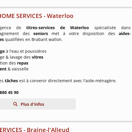
HOME SERVICES - Waterloo
agence de
titres-services de Waterloo
spécialisée dans
pagnement des
seniors
met à votre disposition des
aides-
es
qualifiées en Brabant wallon.
age
à l'eau et poussières
age & lavage des
vitres
ation des
repas
ent
& vaisselle
des
tâches
est à convenir directement avec l'aide-ménagère.
 880 45 90
Plus d'infos
ERVICES - Braine-l'Alleud