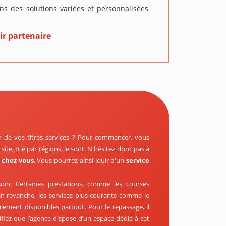
s des solutions variées et personnalisées
ir partenaire
de vos titres services ? Pour commencer, vous
ite, trié par régions, le sont. N'hésitez donc pas à
e chez vous
. Vous pourrez ainsi jouir d'un
service
oin. Certaines prestations, comme les courses
 revanche, les services plus courants comme le
ement disponibles partout. Pour le repassage, il
rifiez que l’agence dispose d’un espace dédié à cet